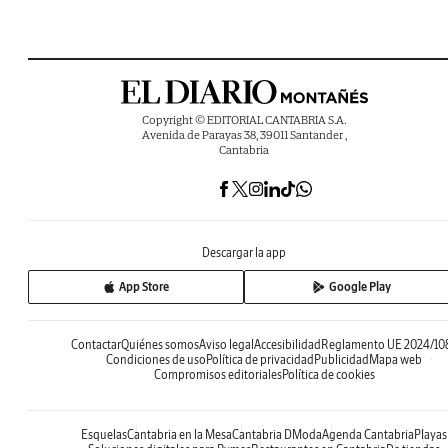
Copyright © EDITORIAL CANTABRIA S.A.
Avenida de Parayas 38, 39011 Santander ,
Cantabria
Descargar la app
App Store
Google Play
Contactar
Quiénes somos
Aviso legal
Accesibilidad
Reglamento UE 2024/10
Condiciones de uso
Política de privacidad
Publicidad
Mapa web
Compromisos editoriales
Política de cookies
Esquelas
Cantabria en la Mesa
Cantabria DModa
Agenda Cantabria
Playas