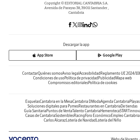
Copyright © EDITORIAL CANTABRIA S.A.
Avenida de Parayas 38, 39011 Santander ,
Cantabria
Descargar la app
App Store
Google Play
Contactar
Quiénes somos
Aviso legal
Accesibilidad
Reglamento UE 2024/10
Condiciones de uso
Política de privacidad
Publicidad
Mapa web
Compromisos editoriales
Política de cookies
Esquelas
Cantabria en la Mesa
Cantabria DModa
Agenda Cantabria
Playas
Soluciones digitales para Pymes
Restaurantes en Cantabria
De tiendas
Guía Sanitaria
Puntos de Venta
Talento Cantabria
Hemeroteca
STARTinnov
Casas de Cantabria
Sostenibles
Racing
Foro Económico
Empleo Cantabria
Carlos Alcaraz
Lotería de Navidad
Lotería del Niño
Webs de Vocento