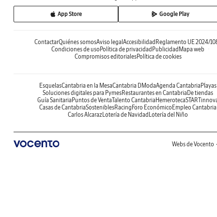
App Store
Google Play
Contactar
Quiénes somos
Aviso legal
Accesibilidad
Reglamento UE 2024/10
Condiciones de uso
Política de privacidad
Publicidad
Mapa web
Compromisos editoriales
Política de cookies
Esquelas
Cantabria en la Mesa
Cantabria DModa
Agenda Cantabria
Playas
Soluciones digitales para Pymes
Restaurantes en Cantabria
De tiendas
Guía Sanitaria
Puntos de Venta
Talento Cantabria
Hemeroteca
STARTinnov
Casas de Cantabria
Sostenibles
Racing
Foro Económico
Empleo Cantabria
Carlos Alcaraz
Lotería de Navidad
Lotería del Niño
Webs de Vocento