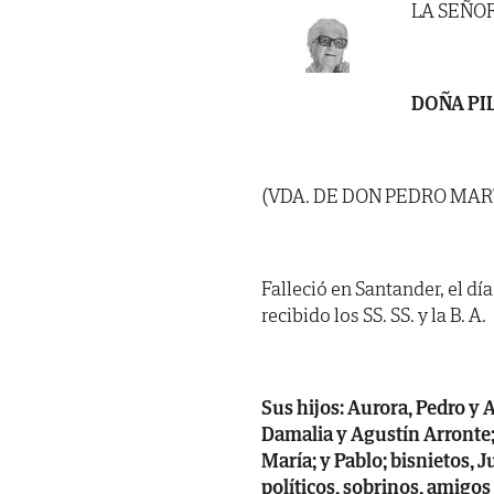
LA SEÑO
DOÑA PI
(VDA. DE DON PEDRO MAR
Falleció en Santander, el dí
recibido los SS. SS. y la B. A.
Sus hijos: Aurora, Pedro y A
Damalia y Agustín Arronte; 
María; y Pablo; bisnietos, J
políticos, sobrinos, amigos