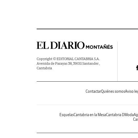
Copyright © EDITORIAL CANTABRIA S.A.
Avenida de Parayas 38, 39011 Santander ,
Cantabria
Contactar
Quiénes somos
Aviso le
Esquelas
Cantabria en la Mesa
Cantabria DModa
Ag
Cas