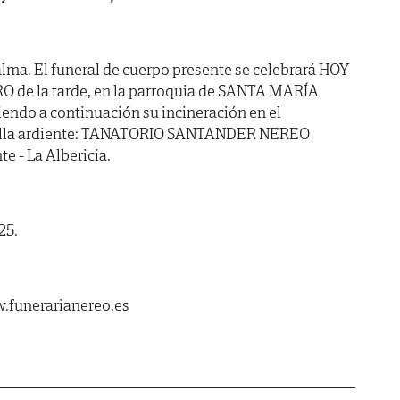
lma. El funeral de cuerpo presente se celebrará HOY
RO de la tarde, en la parroquia de SANTA MARÍA
ndo a continuación su incineración en el
apilla ardiente: TANATORIO SANTANDER NEREO
te - La Albericia.
25.
.funerarianereo.es