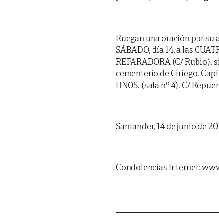
Ruegan una oración por su a
SÁBADO, día 14, a las CUAT
REPARADORA (C/ Rubio), sie
cementerio de Ciriego. C
HNOS. (sala nº 4). C/ Repuen
Santander, 14 de junio de 20
Condolencias Internet: www