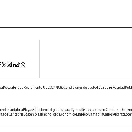
gal
Accesibilidad
Reglamento UE 2024/1083
Condiciones de uso
Política de privacidad
Publ
enda Cantabria
Playas
Soluciones digitales para Pymes
Restaurantes en Cantabria
De tien
as de Cantabria
Sostenibles
Racing
Foro Económico
Empleo Cantabria
Carlos Alcaraz
Loter