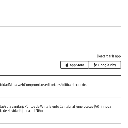
Descargar la app
App Store
Google Play
icidad
Mapa web
Compromisos editoriales
Política de cookies
das
Guía Sanitaria
Puntos de Venta
Talento Cantabria
Hemeroteca
STARTinnova
ía de Navidad
Lotería del Niño