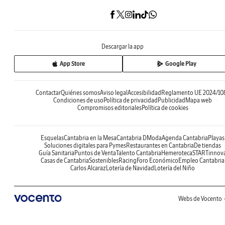
Descargar la app
App Store
Google Play
Contactar
Quiénes somos
Aviso legal
Accesibilidad
Reglamento UE 2024/10
Condiciones de uso
Política de privacidad
Publicidad
Mapa web
Compromisos editoriales
Política de cookies
Esquelas
Cantabria en la Mesa
Cantabria DModa
Agenda Cantabria
Playas
Soluciones digitales para Pymes
Restaurantes en Cantabria
De tiendas
Guía Sanitaria
Puntos de Venta
Talento Cantabria
Hemeroteca
STARTinnov
Casas de Cantabria
Sostenibles
Racing
Foro Económico
Empleo Cantabria
Carlos Alcaraz
Lotería de Navidad
Lotería del Niño
Webs de Vocento