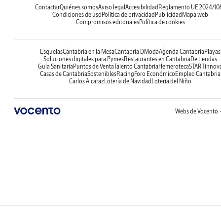
Contactar
Quiénes somos
Aviso legal
Accesibilidad
Reglamento UE 2024/10
Condiciones de uso
Política de privacidad
Publicidad
Mapa web
Compromisos editoriales
Política de cookies
Esquelas
Cantabria en la Mesa
Cantabria DModa
Agenda Cantabria
Playas
Soluciones digitales para Pymes
Restaurantes en Cantabria
De tiendas
Guía Sanitaria
Puntos de Venta
Talento Cantabria
Hemeroteca
STARTinnov
Casas de Cantabria
Sostenibles
Racing
Foro Económico
Empleo Cantabria
Carlos Alcaraz
Lotería de Navidad
Lotería del Niño
Webs de Vocento