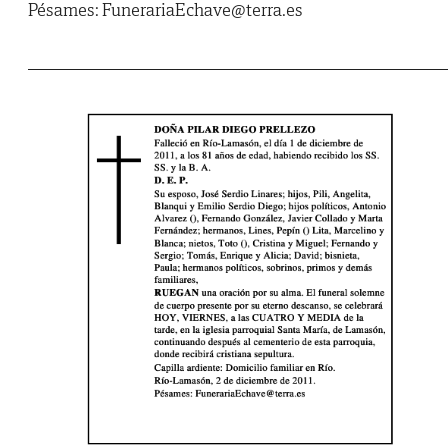
Pésames: FunerariaEchave@terra.es