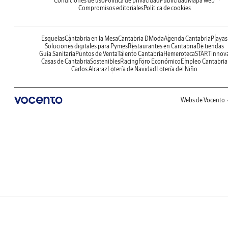
Condiciones de uso
Política de privacidad
Publicidad
Mapa web
Compromisos editoriales
Política de cookies
Esquelas
Cantabria en la Mesa
Cantabria DModa
Agenda Cantabria
Playas
Soluciones digitales para Pymes
Restaurantes en Cantabria
De tiendas
Guía Sanitaria
Puntos de Venta
Talento Cantabria
Hemeroteca
STARTinnov
Casas de Cantabria
Sostenibles
Racing
Foro Económico
Empleo Cantabria
Carlos Alcaraz
Lotería de Navidad
Lotería del Niño
Webs de Vocento