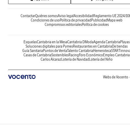
Contactar
Quiénes somos
Aviso legal
Accesibilidad
Reglamento UE 2024/10
Condiciones de uso
Política de privacidad
Publicidad
Mapa web
Compromisos editoriales
Política de cookies
Esquelas
Cantabria en la Mesa
Cantabria DModa
Agenda Cantabria
Playas
Soluciones digitales para Pymes
Restaurantes en Cantabria
De tiendas
Guía Sanitaria
Puntos de Venta
Talento Cantabria
Hemeroteca
STARTinnov
Casas de Cantabria
Sostenibles
Racing
Foro Económico
Empleo Cantabria
Carlos Alcaraz
Lotería de Navidad
Lotería del Niño
Webs de Vocento