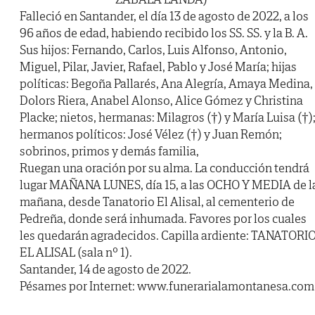
Falleció en Santander, el día 13 de agosto de 2022, a los
96 años de edad, habiendo recibido los SS. SS. y la B. A.
Sus hijos: Fernando, Carlos, Luis Alfonso, Antonio,
Miguel, Pilar, Javier, Rafael, Pablo y José María; hijas
políticas: Begoña Pallarés, Ana Alegría, Amaya Medina,
Dolors Riera, Anabel Alonso, Alice Gómez y Christina
Placke; nietos, hermanas: Milagros (†) y María Luisa (†)
hermanos políticos: José Vélez (†) y Juan Remón;
sobrinos, primos y demás familia,
Ruegan una oración por su alma. La conducción tendrá
lugar MAÑANA LUNES, día 15, a las OCHO Y MEDIA de l
mañana, desde Tanatorio El Alisal, al cementerio de
Pedreña, donde será inhumada. Favores por los cuales
les quedarán agradecidos. Capilla ardiente: TANATORI
EL ALISAL (sala nº 1).
Santander, 14 de agosto de 2022.
Pésames por Internet: www.funerarialamontanesa.com