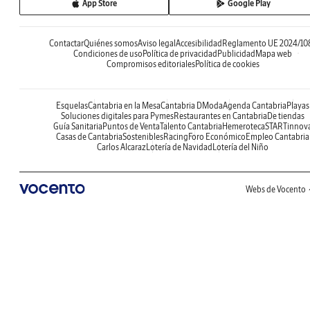
App Store
Google Play
Contactar
Quiénes somos
Aviso legal
Accesibilidad
Reglamento UE 2024/10
Condiciones de uso
Política de privacidad
Publicidad
Mapa web
Compromisos editoriales
Política de cookies
Esquelas
Cantabria en la Mesa
Cantabria DModa
Agenda Cantabria
Playas
Soluciones digitales para Pymes
Restaurantes en Cantabria
De tiendas
Guía Sanitaria
Puntos de Venta
Talento Cantabria
Hemeroteca
STARTinnov
Casas de Cantabria
Sostenibles
Racing
Foro Económico
Empleo Cantabria
Carlos Alcaraz
Lotería de Navidad
Lotería del Niño
Webs de Vocento