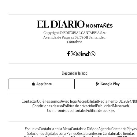
Copyright © EDITORIAL CANTABRIA S.A.
Avenida de Parayas 38, 39011 Santander ,
Cantabria
Descargar la app
App Store
Google Play
Contactar
Quiénes somos
Aviso legal
Accesibilidad
Reglamento UE 2024/10
Condiciones de uso
Política de privacidad
Publicidad
Mapa web
Compromisos editoriales
Política de cookies
Esquelas
Cantabria en la Mesa
Cantabria DModa
Agenda Cantabria
Playas
Soluciones digitales para Pymes
Restaurantes en Cantabria
De tiendas