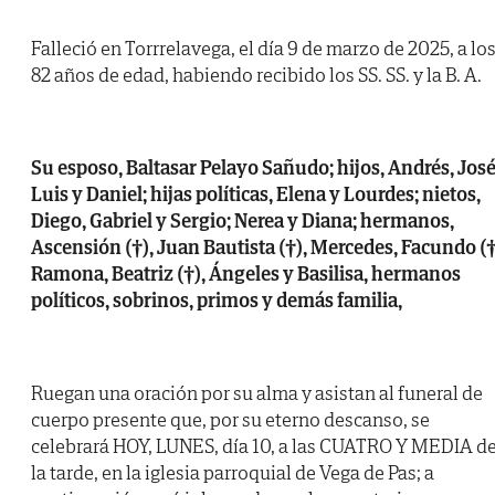
Falleció en Torrrelavega, el día 9 de marzo de 2025, a lo
82 años de edad, habiendo recibido los SS. SS. y la B. A.
Su esposo, Baltasar Pelayo Sañudo; hijos, Andrés, Jos
Luis y Daniel; hijas políticas, Elena y Lourdes; nietos,
Diego, Gabriel y Sergio; Nerea y Diana; hermanos,
Ascensión (†), Juan Bautista (†), Mercedes, Facundo (†
Ramona, Beatriz (†), Ángeles y Basilisa, hermanos
políticos, sobrinos, primos y demás familia,
Ruegan una oración por su alma y asistan al funeral de
cuerpo presente que, por su eterno descanso, se
celebrará HOY, LUNES, día 10, a las CUATRO Y MEDIA d
la tarde, en la iglesia parroquial de Vega de Pas; a