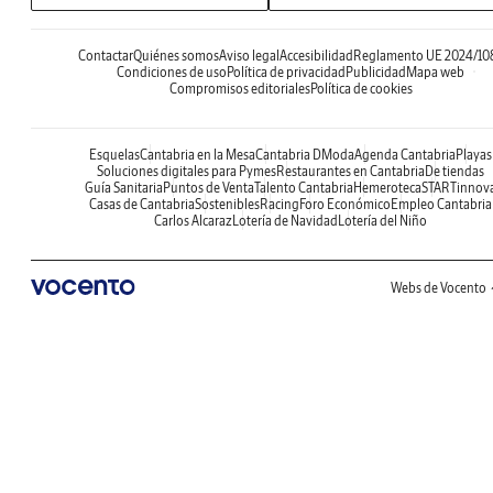
Contactar
Quiénes somos
Aviso legal
Accesibilidad
Reglamento UE 2024/10
Condiciones de uso
Política de privacidad
Publicidad
Mapa web
Compromisos editoriales
Política de cookies
Esquelas
Cantabria en la Mesa
Cantabria DModa
Agenda Cantabria
Playas
Soluciones digitales para Pymes
Restaurantes en Cantabria
De tiendas
Guía Sanitaria
Puntos de Venta
Talento Cantabria
Hemeroteca
STARTinnov
Casas de Cantabria
Sostenibles
Racing
Foro Económico
Empleo Cantabria
Carlos Alcaraz
Lotería de Navidad
Lotería del Niño
Webs de Vocento