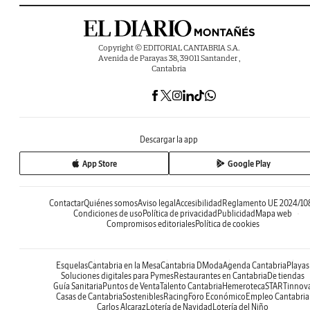
Copyright © EDITORIAL CANTABRIA S.A.
Avenida de Parayas 38, 39011 Santander ,
Cantabria
Descargar la app
App Store
Google Play
Contactar
Quiénes somos
Aviso legal
Accesibilidad
Reglamento UE 2024/10
Condiciones de uso
Política de privacidad
Publicidad
Mapa web
Compromisos editoriales
Política de cookies
Esquelas
Cantabria en la Mesa
Cantabria DModa
Agenda Cantabria
Playas
Soluciones digitales para Pymes
Restaurantes en Cantabria
De tiendas
Guía Sanitaria
Puntos de Venta
Talento Cantabria
Hemeroteca
STARTinnov
Casas de Cantabria
Sostenibles
Racing
Foro Económico
Empleo Cantabria
Carlos Alcaraz
Lotería de Navidad
Lotería del Niño