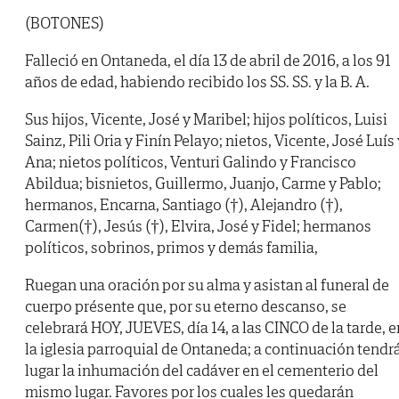
(BOTONES)
Falleció en Ontaneda, el día 13 de abril de 2016, a los 91
años de edad, habiendo recibido los SS. SS. y la B. A.
Sus hijos, Vicente, José y Maribel; hijos políticos, Luisi
Sainz, Pili Oria y Finín Pelayo; nietos, Vicente, José Luís 
Ana; nietos políticos, Venturi Galindo y Francisco
Abildua; bisnietos, Guillermo, Juanjo, Carme y Pablo;
hermanos, Encarna, Santiago (†), Alejandro (†),
Carmen(†), Jesús (†), Elvira, José y Fidel; hermanos
políticos, sobrinos, primos y demás familia,
Ruegan una oración por su alma y asistan al funeral de
cuerpo présente que, por su eterno descanso, se
celebrará HOY, JUEVES, día 14, a las CINCO de la tarde, e
la iglesia parroquial de Ontaneda; a continuación tendr
lugar la inhumación del cadáver en el cementerio del
mismo lugar. Favores por los cuales les quedarán