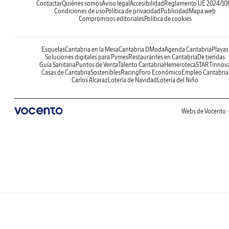
Contactar
Quiénes somos
Aviso legal
Accesibilidad
Reglamento UE 2024/10
Condiciones de uso
Política de privacidad
Publicidad
Mapa web
Compromisos editoriales
Política de cookies
Esquelas
Cantabria en la Mesa
Cantabria DModa
Agenda Cantabria
Playas
Soluciones digitales para Pymes
Restaurantes en Cantabria
De tiendas
Guía Sanitaria
Puntos de Venta
Talento Cantabria
Hemeroteca
STARTinnov
Casas de Cantabria
Sostenibles
Racing
Foro Económico
Empleo Cantabria
Carlos Alcaraz
Lotería de Navidad
Lotería del Niño
Webs de Vocento