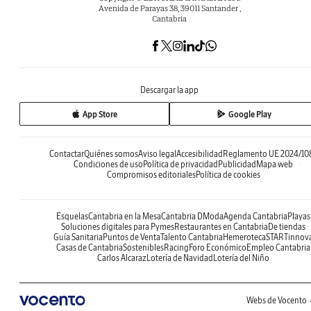
Avenida de Parayas 38, 39011 Santander ,
Cantabria
Descargar la app
App Store
Google Play
Contactar
Quiénes somos
Aviso legal
Accesibilidad
Reglamento UE 2024/10
Condiciones de uso
Política de privacidad
Publicidad
Mapa web
Compromisos editoriales
Política de cookies
Esquelas
Cantabria en la Mesa
Cantabria DModa
Agenda Cantabria
Playas
Soluciones digitales para Pymes
Restaurantes en Cantabria
De tiendas
Guía Sanitaria
Puntos de Venta
Talento Cantabria
Hemeroteca
STARTinnov
Casas de Cantabria
Sostenibles
Racing
Foro Económico
Empleo Cantabria
Carlos Alcaraz
Lotería de Navidad
Lotería del Niño
Webs de Vocento