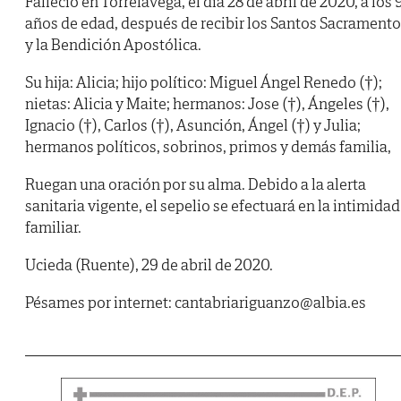
Falleció en Torrelavega, el día 28 de abril de 2020, a los 
años de edad, después de recibir los Santos Sacrament
y la Bendición Apostólica.
Su hija: Alicia; hijo político: Miguel Ángel Renedo (†);
nietas: Alicia y Maite; hermanos: Jose (†), Ángeles (†),
Ignacio (†), Carlos (†), Asunción, Ángel (†) y Julia;
hermanos políticos, sobrinos, primos y demás familia,
Ruegan una oración por su alma. Debido a la alerta
sanitaria vigente, el sepelio se efectuará en la intimidad
familiar.
Ucieda (Ruente), 29 de abril de 2020.
Pésames por internet: cantabriariguanzo@albia.es