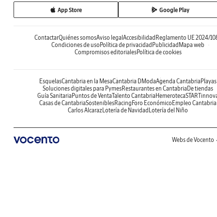
App Store
Google Play
Contactar
Quiénes somos
Aviso legal
Accesibilidad
Reglamento UE 2024/10
Condiciones de uso
Política de privacidad
Publicidad
Mapa web
Compromisos editoriales
Política de cookies
Esquelas
Cantabria en la Mesa
Cantabria DModa
Agenda Cantabria
Playas
Soluciones digitales para Pymes
Restaurantes en Cantabria
De tiendas
Guía Sanitaria
Puntos de Venta
Talento Cantabria
Hemeroteca
STARTinnov
Casas de Cantabria
Sostenibles
Racing
Foro Económico
Empleo Cantabria
Carlos Alcaraz
Lotería de Navidad
Lotería del Niño
Webs de Vocento