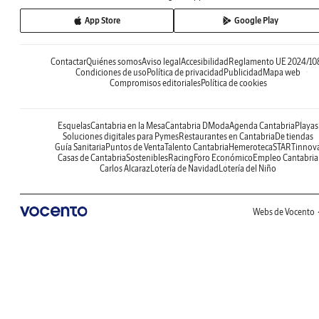
App Store
Google Play
Contactar
Quiénes somos
Aviso legal
Accesibilidad
Reglamento UE 2024/10
Condiciones de uso
Política de privacidad
Publicidad
Mapa web
Compromisos editoriales
Política de cookies
Esquelas
Cantabria en la Mesa
Cantabria DModa
Agenda Cantabria
Playas
Soluciones digitales para Pymes
Restaurantes en Cantabria
De tiendas
Guía Sanitaria
Puntos de Venta
Talento Cantabria
Hemeroteca
STARTinnov
Casas de Cantabria
Sostenibles
Racing
Foro Económico
Empleo Cantabria
Carlos Alcaraz
Lotería de Navidad
Lotería del Niño
Webs de Vocento