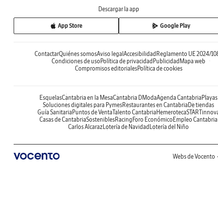
Descargar la app
App Store
Google Play
Contactar
Quiénes somos
Aviso legal
Accesibilidad
Reglamento UE 2024/10
Condiciones de uso
Política de privacidad
Publicidad
Mapa web
Compromisos editoriales
Política de cookies
Esquelas
Cantabria en la Mesa
Cantabria DModa
Agenda Cantabria
Playas
Soluciones digitales para Pymes
Restaurantes en Cantabria
De tiendas
Guía Sanitaria
Puntos de Venta
Talento Cantabria
Hemeroteca
STARTinnov
Casas de Cantabria
Sostenibles
Racing
Foro Económico
Empleo Cantabria
Carlos Alcaraz
Lotería de Navidad
Lotería del Niño
Webs de Vocento