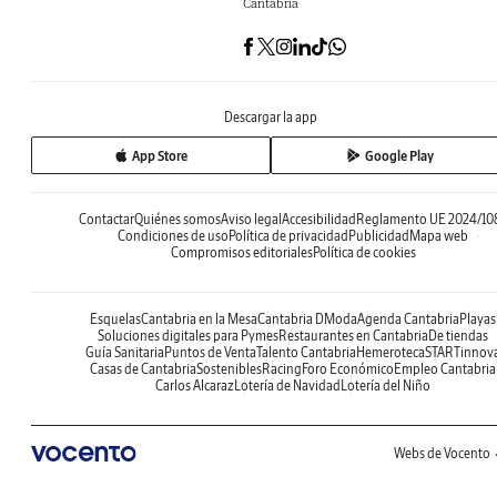
Cantabria
Descargar la app
App Store
Google Play
Contactar
Quiénes somos
Aviso legal
Accesibilidad
Reglamento UE 2024/10
Condiciones de uso
Política de privacidad
Publicidad
Mapa web
Compromisos editoriales
Política de cookies
Esquelas
Cantabria en la Mesa
Cantabria DModa
Agenda Cantabria
Playas
Soluciones digitales para Pymes
Restaurantes en Cantabria
De tiendas
Guía Sanitaria
Puntos de Venta
Talento Cantabria
Hemeroteca
STARTinnov
Casas de Cantabria
Sostenibles
Racing
Foro Económico
Empleo Cantabria
Carlos Alcaraz
Lotería de Navidad
Lotería del Niño
Webs de Vocento