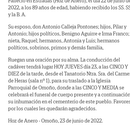
Falleció en Estradas (Hoz de Anero), el día 22 de junio d
2022, a los 89 años de edad, habiendo recibido los SS. SS
y la B. A.
Su esposo, don Antonio Calleja Pontones; hijos, Pilar y
Antonio; hijos políticos, Benigno Aguirre e Irma Franco;
nieta, Raquel; hermanos, Antonia y Luis; hermanos
políticos, sobrinos, primos y demás familia,
Ruegan una oración por su alma. La conducción del
cadáver tendrá lugar HOY JUEVES día 23, a las CINCO Y
DIEZ de la tarde, desde el Tanatorio Ntra. Sra. del Carm
de Heras (sala nº 1), para su traslado a la Iglesia
Parroquial de Omoño, donde a las CINCO Y MEDIA se
celebrará el funeral de cuerpo presente y a continuació
su inhumación en el cementerio de este pueblo. Favore
por los cuales les quedarán agradecidos.
Hoz de Anero - Omoño, 23 de junio de 2022.