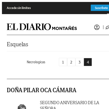
Saltar al contenido
Accede sin límites
Suscríbete
Esquelas
1
2
3
4
Necrologicas
DOÑA PILAR OCA CÁMARA
SEGUNDO ANIVERSARIO DE LA
SEÑORA