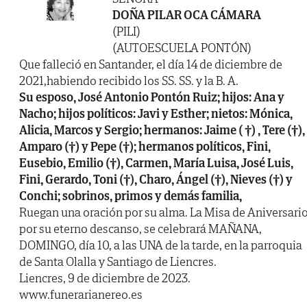
DOÑA PILAR OCA CÁMARA
(PILI)
(AUTOESCUELA PONTÓN)
Que falleció en Santander, el día 14 de diciembre de
2021,habiendo recibido los SS. SS. y la B. A.
Su esposo, José Antonio Pontón Ruiz; hijos: Ana y
Nacho; hijos políticos: Javi y Esther; nietos: Mónica,
Alicia, Marcos y Sergio; hermanos: Jaime ( †) , Tere (†),
Amparo (†) y Pepe (†); hermanos políticos, Fini,
Eusebio, Emilio (†), Carmen, María Luisa, José Luis,
Fini, Gerardo, Toni (†), Charo, Ángel (†), Nieves (†) y
Conchi; sobrinos, primos y demás familia,
Ruegan una oración por su alma. La Misa de Aniversari
por su eterno descanso, se celebrará MAÑANA,
DOMINGO, día 10, a las UNA de la tarde, en la parroquia
de Santa Olalla y Santiago de Liencres.
Liencres, 9 de diciembre de 2023.
www.funerarianereo.es