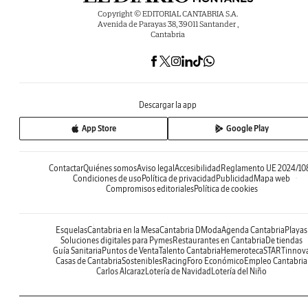
Copyright © EDITORIAL CANTABRIA S.A.
Avenida de Parayas 38, 39011 Santander ,
Cantabria
Descargar la app
App Store
Google Play
Contactar
Quiénes somos
Aviso legal
Accesibilidad
Reglamento UE 2024/10
Condiciones de uso
Política de privacidad
Publicidad
Mapa web
Compromisos editoriales
Política de cookies
Esquelas
Cantabria en la Mesa
Cantabria DModa
Agenda Cantabria
Playas
Soluciones digitales para Pymes
Restaurantes en Cantabria
De tiendas
Guía Sanitaria
Puntos de Venta
Talento Cantabria
Hemeroteca
STARTinnov
Casas de Cantabria
Sostenibles
Racing
Foro Económico
Empleo Cantabria
Carlos Alcaraz
Lotería de Navidad
Lotería del Niño