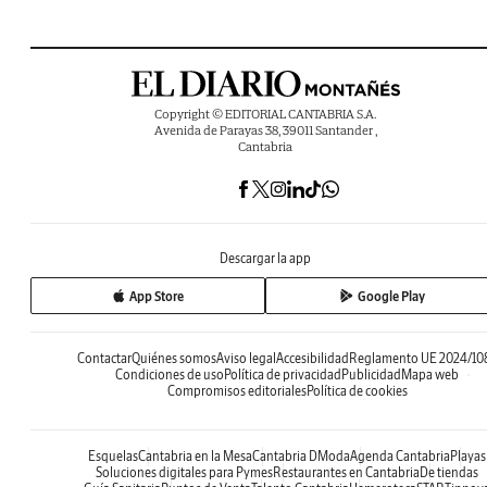
Copyright © EDITORIAL CANTABRIA S.A.
Avenida de Parayas 38, 39011 Santander ,
Cantabria
Descargar la app
App Store
Google Play
Contactar
Quiénes somos
Aviso legal
Accesibilidad
Reglamento UE 2024/10
Condiciones de uso
Política de privacidad
Publicidad
Mapa web
Compromisos editoriales
Política de cookies
Esquelas
Cantabria en la Mesa
Cantabria DModa
Agenda Cantabria
Playas
Soluciones digitales para Pymes
Restaurantes en Cantabria
De tiendas