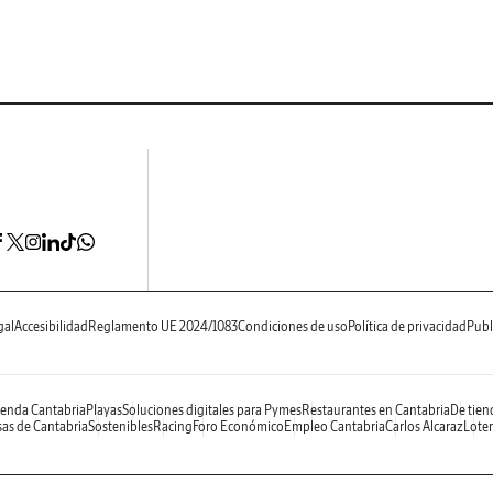
gal
Accesibilidad
Reglamento UE 2024/1083
Condiciones de uso
Política de privacidad
Publ
enda Cantabria
Playas
Soluciones digitales para Pymes
Restaurantes en Cantabria
De tien
as de Cantabria
Sostenibles
Racing
Foro Económico
Empleo Cantabria
Carlos Alcaraz
Loter