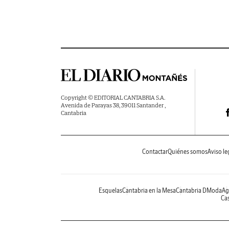
Copyright © EDITORIAL CANTABRIA S.A.
Avenida de Parayas 38, 39011 Santander ,
Cantabria
Contactar
Quiénes somos
Aviso le
Esquelas
Cantabria en la Mesa
Cantabria DModa
Ag
Cas