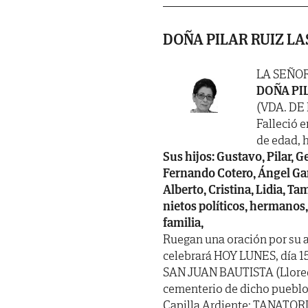
DOÑA PILAR RUIZ LA
LA SEÑO
DOÑA PI
(VDA. DE
Falleció e
de edad, h
Sus hijos: Gustavo, Pilar, G
Fernando Cotero, Ángel Gar
Alberto, Cristina, Lidia, Ta
nietos políticos, hermanos
familia,
Ruegan una oración por su a
celebrará HOY LUNES, día 15,
SAN JUAN BAUTISTA (Llored
cementerio de dicho pueblo.
Capilla Ardiente: TANATORI