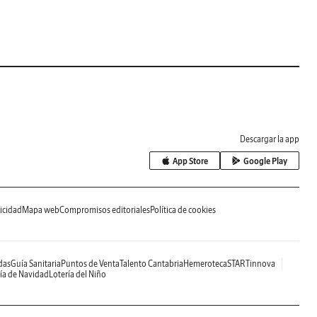
Descargar la app
App Store
Google Play
icidad
Mapa web
Compromisos editoriales
Política de cookies
das
Guía Sanitaria
Puntos de Venta
Talento Cantabria
Hemeroteca
STARTinnova
ía de Navidad
Lotería del Niño