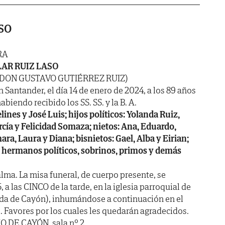
SO
RA
LAR RUIZ LASO
 DON GUSTAVO GUTIÉRREZ RUIZ)
n Santander, el día 14 de enero de 2024, a los 89 años
abiendo recibido los SS. SS. y la B. A.
elines y José Luis; hijos políticos: Yolanda Ruiz,
cía y Felicidad Somaza; nietos: Ana, Eduardo,
mara, Laura y Diana; bisnietos: Gael, Alba y Eirian;
, hermanos políticos, sobrinos, primos y demás
lma. La misa funeral, de cuerpo presente, se
 a las CINCO de la tarde, en la iglesia parroquial de
a de Cayón), inhumándose a continuación en el
 Favores por los cuales les quedarán agradecidos.
O DE CAYÓN, sala nº 2.