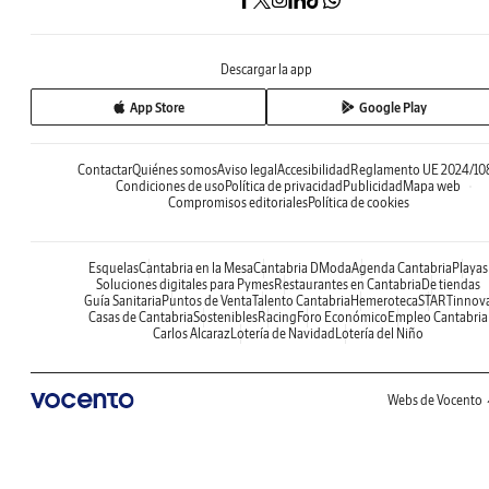
Descargar la app
App Store
Google Play
Contactar
Quiénes somos
Aviso legal
Accesibilidad
Reglamento UE 2024/10
Condiciones de uso
Política de privacidad
Publicidad
Mapa web
Compromisos editoriales
Política de cookies
Esquelas
Cantabria en la Mesa
Cantabria DModa
Agenda Cantabria
Playas
Soluciones digitales para Pymes
Restaurantes en Cantabria
De tiendas
Guía Sanitaria
Puntos de Venta
Talento Cantabria
Hemeroteca
STARTinnov
Casas de Cantabria
Sostenibles
Racing
Foro Económico
Empleo Cantabria
Carlos Alcaraz
Lotería de Navidad
Lotería del Niño
Webs de Vocento