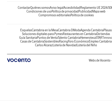
Contactar
Quiénes somos
Aviso legal
Accesibilidad
Reglamento UE 2024/10
Condiciones de uso
Política de privacidad
Publicidad
Mapa web
Compromisos editoriales
Política de cookies
Esquelas
Cantabria en la Mesa
Cantabria DModa
Agenda Cantabria
Playas
Soluciones digitales para Pymes
Restaurantes en Cantabria
De tiendas
Guía Sanitaria
Puntos de Venta
Talento Cantabria
Hemeroteca
STARTinnov
Casas de Cantabria
Sostenibles
Racing
Foro Económico
Empleo Cantabria
Carlos Alcaraz
Lotería de Navidad
Lotería del Niño
Webs de Vocento