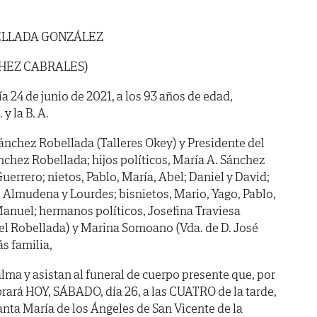
ELLADA GONZÁLEZ
CHEZ CABRALES)
ía 24 de junio de 2021, a los 93 años de edad,
y la B. A.
Sánchez Robellada (Talleres Okey) y Presidente del
Sánchez Robellada; hijos políticos, María A. Sánchez
rero; nietos, Pablo, María, Abel; Daniel y David;
e, Almudena y Lourdes; bisnietos, Mario, Yago, Pablo,
anuel; hermanos políticos, Josefina Traviesa
el Robellada) y Marina Somoano (Vda. de D. José
s familia,
lma y asistan al funeral de cuerpo presente que, por
brará HOY, SÁBADO, día 26, a las CUATRO de la tarde,
Santa María de los Ángeles de San Vicente de la