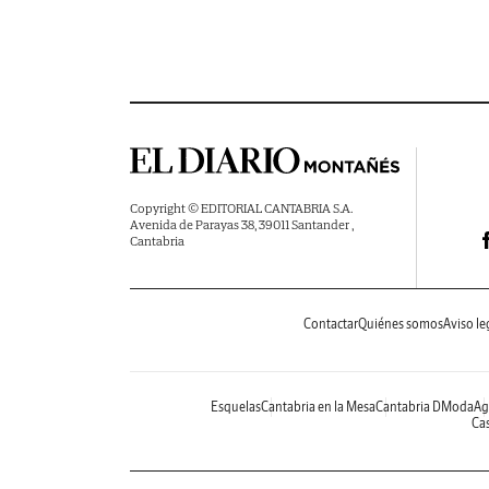
Copyright © EDITORIAL CANTABRIA S.A.
Avenida de Parayas 38, 39011 Santander ,
Cantabria
Contactar
Quiénes somos
Aviso le
Esquelas
Cantabria en la Mesa
Cantabria DModa
Ag
Cas