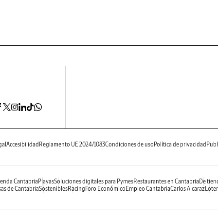
gal
Accesibilidad
Reglamento UE 2024/1083
Condiciones de uso
Política de privacidad
Publ
enda Cantabria
Playas
Soluciones digitales para Pymes
Restaurantes en Cantabria
De tien
as de Cantabria
Sostenibles
Racing
Foro Económico
Empleo Cantabria
Carlos Alcaraz
Loter