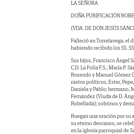
LA SEÑORA
DOÑA PURIFICACIÓN ROB
(VDA. DE DON JESÚS SÁN
Falleció en Torrelavega, el d
habiendo recibido los SS. SS. 
Sus hijos, Francisco Ángel 
C.D. La Folía F.S.; María P. 
Rosendo y Manuel Gómez Guer
nietos políticos, Ester, Pep
Daniela y Pablo; hermano, M
Fernández (Viuda de D. Áng
Robellada); sobrinos y demá
Ruegan una oración por su a
su eterno descanso, se cele
en la iglesia parroquial de 