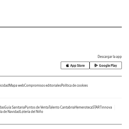
Descargar la app
App Store
Google Play
icidad
Mapa web
Compromisos editoriales
Política de cookies
das
Guía Sanitaria
Puntos de Venta
Talento Cantabria
Hemeroteca
STARTinnova
ía de Navidad
Lotería del Niño