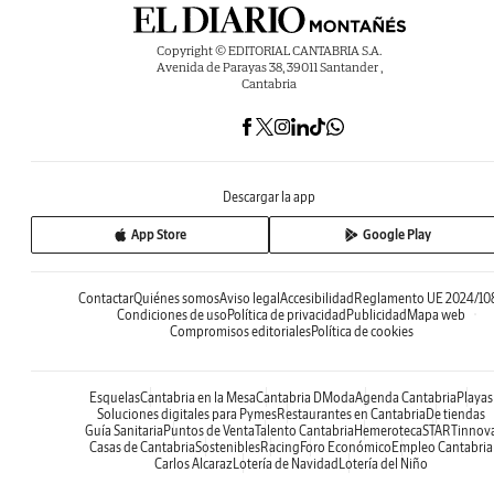
Copyright © EDITORIAL CANTABRIA S.A.
Avenida de Parayas 38, 39011 Santander ,
Cantabria
Descargar la app
App Store
Google Play
Contactar
Quiénes somos
Aviso legal
Accesibilidad
Reglamento UE 2024/10
Condiciones de uso
Política de privacidad
Publicidad
Mapa web
Compromisos editoriales
Política de cookies
Esquelas
Cantabria en la Mesa
Cantabria DModa
Agenda Cantabria
Playas
Soluciones digitales para Pymes
Restaurantes en Cantabria
De tiendas
Guía Sanitaria
Puntos de Venta
Talento Cantabria
Hemeroteca
STARTinnov
Casas de Cantabria
Sostenibles
Racing
Foro Económico
Empleo Cantabria
Carlos Alcaraz
Lotería de Navidad
Lotería del Niño