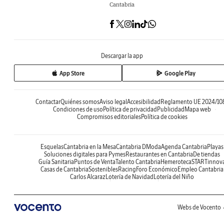
Cantabria
Descargar la app
App Store
Google Play
Contactar
Quiénes somos
Aviso legal
Accesibilidad
Reglamento UE 2024/10
Condiciones de uso
Política de privacidad
Publicidad
Mapa web
Compromisos editoriales
Política de cookies
Esquelas
Cantabria en la Mesa
Cantabria DModa
Agenda Cantabria
Playas
Soluciones digitales para Pymes
Restaurantes en Cantabria
De tiendas
Guía Sanitaria
Puntos de Venta
Talento Cantabria
Hemeroteca
STARTinnov
Casas de Cantabria
Sostenibles
Racing
Foro Económico
Empleo Cantabria
Carlos Alcaraz
Lotería de Navidad
Lotería del Niño
Webs de Vocento