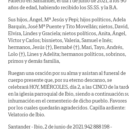
Falleció en Santander, el día 1 de junio de 2021, a los 90
años de edad, habiendo recibido los SS.SS. y la B.A.
Sus hijos, Ángel, Mª Jesús y Pepi; hijos políticos, Adela
Barquín, José Mª Puente y Tito Movellán; nietos, David,
Elvira, Lindes y Graciela; nietos políticos, Anita, Ángel,
Víctor y Carlos; bisnietos, Valeria, Samuel e Inés;
hermanos, Jesús (†), Bernabé (†), Mari, Tayo, Andrés,
Lolo (†), Lines y Adelita; hermanos políticos, sobrinos,
primos y demás familia,
Ruegan una oración por su alma y asistan al funeral de
cuerpo presente que, por su eterno descanso, se
celebrará HOY, MIÉRCOLES, día 2, a las CINCO de la tard
en la iglesia parroquial de Ibio, siendo a continuación s
inhumación en el cementerio de dicho pueblo. Favores
por los cuales quedarán agradecidos. Capilla ardiente:
Velatorio de Ibio.
Santander - lbio, 2 de junio de 2021.942 888 198 -