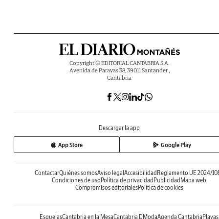
Copyright © EDITORIAL CANTABRIA S.A.
Avenida de Parayas 38, 39011 Santander ,
Cantabria
Descargar la app
App Store
Google Play
Contactar
Quiénes somos
Aviso legal
Accesibilidad
Reglamento UE 2024/10
Condiciones de uso
Política de privacidad
Publicidad
Mapa web
Compromisos editoriales
Política de cookies
Esquelas
Cantabria en la Mesa
Cantabria DModa
Agenda Cantabria
Playas