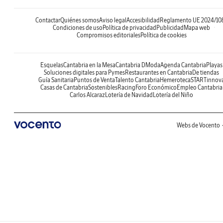
Contactar
Quiénes somos
Aviso legal
Accesibilidad
Reglamento UE 2024/10
Condiciones de uso
Política de privacidad
Publicidad
Mapa web
Compromisos editoriales
Política de cookies
Esquelas
Cantabria en la Mesa
Cantabria DModa
Agenda Cantabria
Playas
Soluciones digitales para Pymes
Restaurantes en Cantabria
De tiendas
Guía Sanitaria
Puntos de Venta
Talento Cantabria
Hemeroteca
STARTinnov
Casas de Cantabria
Sostenibles
Racing
Foro Económico
Empleo Cantabria
Carlos Alcaraz
Lotería de Navidad
Lotería del Niño
Webs de Vocento