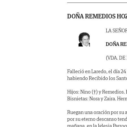
DOÑA REMEDIOS HO
LA SEÑO
DOÑA RE
(VDA. DE
Falleció en Laredo, el día 2
habiendo Recibido los Sant
Hijos: Nino (†) y Remedios. H
Bisnietas: Nora y Zaira. Her
Ruegan una oración por su 
por su eterno descanso tend
mañana, en la Iglesia Parroq