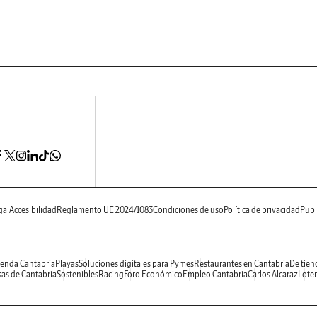
gal
Accesibilidad
Reglamento UE 2024/1083
Condiciones de uso
Política de privacidad
Publ
enda Cantabria
Playas
Soluciones digitales para Pymes
Restaurantes en Cantabria
De tien
as de Cantabria
Sostenibles
Racing
Foro Económico
Empleo Cantabria
Carlos Alcaraz
Loter