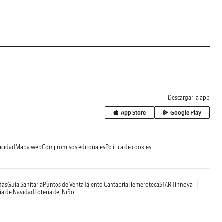
Descargar la app
App Store
Google Play
icidad
Mapa web
Compromisos editoriales
Política de cookies
das
Guía Sanitaria
Puntos de Venta
Talento Cantabria
Hemeroteca
STARTinnova
ía de Navidad
Lotería del Niño