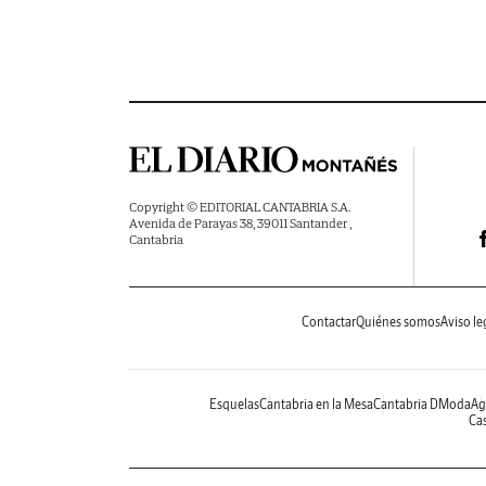
Copyright © EDITORIAL CANTABRIA S.A.
Avenida de Parayas 38, 39011 Santander ,
Cantabria
Contactar
Quiénes somos
Aviso le
Esquelas
Cantabria en la Mesa
Cantabria DModa
Ag
Cas