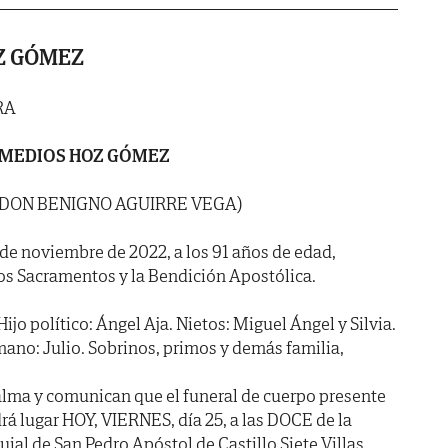
Z GÓMEZ
RA
MEDIOS HOZ GÓMEZ
 DON BENIGNO AGUIRRE VEGA)
4 de noviembre de 2022, a los 91 años de edad,
os Sacramentos y la Bendición Apostólica.
ijo político: Ángel Aja. Nietos: Miguel Ángel y Silvia.
mano: Julio. Sobrinos, primos y demás familia,
alma y comunican que el funeral de cuerpo presente
rá lugar HOY, VIERNES, día 25, a las DOCE de la
uial de San Pedro Apóstol de Castillo Siete Villas,