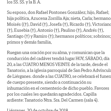
los SS. SS. y la B. A.
Su esposo, don Rafael Pontones González; hijo, Rafael;
hija política, Azucena Zorrilla Aja; nieta, Carla; hermano
Moisés ((†), David (†), Josefa (†), Ricardo (†), Victorian
(†), Eusebia (†), Antonio (†), Paulino (†), Andrés (†),
Santiago (†) y Ramiro (†); hermanos políticos; sobrinos;
primos y demás familia,
Ruegan una oración por su alma, y comunican que la
conducción del cadáver tendrá lugar HOY, SÁBADO, día
20, a las CUATRO MENOS VEINTE de la tarde, desde el
Tanatorio, a la iglesia parroquial de San Pedro Advíncul
de Liérganes. donde a las CUATRO, se celebrará el funer
de cuerpo presente, siendo a continuación su
inhumación en el cementerio de dicho pueblo. Favores
por los cuales les quedarán agradecidos. Capilla
ardiente: Tanatorio Ntra. Sra. Del Carmen (sala 4).
Liérganes, 20 de octubre de 2018.