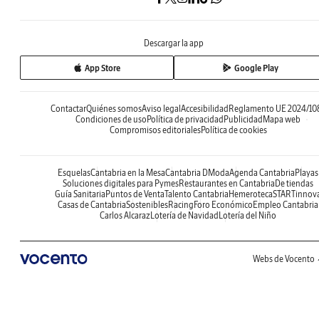
Descargar la app
App Store
Google Play
Contactar
Quiénes somos
Aviso legal
Accesibilidad
Reglamento UE 2024/10
Condiciones de uso
Política de privacidad
Publicidad
Mapa web
Compromisos editoriales
Política de cookies
Esquelas
Cantabria en la Mesa
Cantabria DModa
Agenda Cantabria
Playas
Soluciones digitales para Pymes
Restaurantes en Cantabria
De tiendas
Guía Sanitaria
Puntos de Venta
Talento Cantabria
Hemeroteca
STARTinnov
Casas de Cantabria
Sostenibles
Racing
Foro Económico
Empleo Cantabria
Carlos Alcaraz
Lotería de Navidad
Lotería del Niño
Webs de Vocento