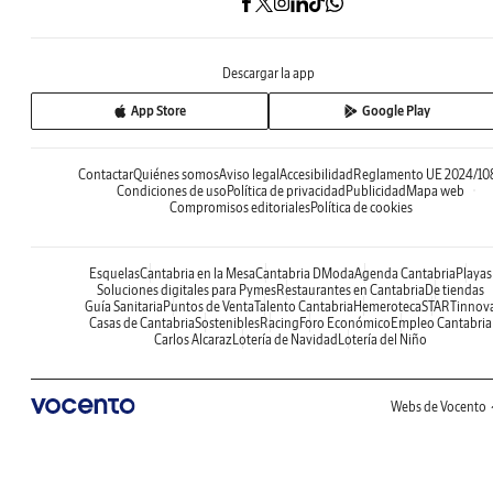
Descargar la app
App Store
Google Play
Contactar
Quiénes somos
Aviso legal
Accesibilidad
Reglamento UE 2024/10
Condiciones de uso
Política de privacidad
Publicidad
Mapa web
Compromisos editoriales
Política de cookies
Esquelas
Cantabria en la Mesa
Cantabria DModa
Agenda Cantabria
Playas
Soluciones digitales para Pymes
Restaurantes en Cantabria
De tiendas
Guía Sanitaria
Puntos de Venta
Talento Cantabria
Hemeroteca
STARTinnov
Casas de Cantabria
Sostenibles
Racing
Foro Económico
Empleo Cantabria
Carlos Alcaraz
Lotería de Navidad
Lotería del Niño
Webs de Vocento