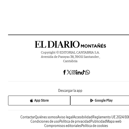
Copyright © EDITORIAL CANTABRIA S.A.
Avenida de Parayas 38, 39011 Santander ,
Cantabria
Descargar la app
App Store
Google Play
Contactar
Quiénes somos
Aviso legal
Accesibilidad
Reglamento UE 2024/10
Condiciones de uso
Política de privacidad
Publicidad
Mapa web
Compromisos editoriales
Política de cookies