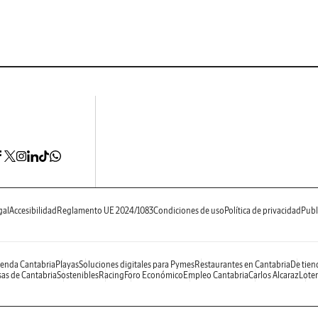
gal
Accesibilidad
Reglamento UE 2024/1083
Condiciones de uso
Política de privacidad
Publ
enda Cantabria
Playas
Soluciones digitales para Pymes
Restaurantes en Cantabria
De tien
as de Cantabria
Sostenibles
Racing
Foro Económico
Empleo Cantabria
Carlos Alcaraz
Loter