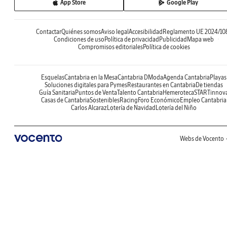
App Store
Google Play
Contactar
Quiénes somos
Aviso legal
Accesibilidad
Reglamento UE 2024/10
Condiciones de uso
Política de privacidad
Publicidad
Mapa web
Compromisos editoriales
Política de cookies
Esquelas
Cantabria en la Mesa
Cantabria DModa
Agenda Cantabria
Playas
Soluciones digitales para Pymes
Restaurantes en Cantabria
De tiendas
Guía Sanitaria
Puntos de Venta
Talento Cantabria
Hemeroteca
STARTinnov
Casas de Cantabria
Sostenibles
Racing
Foro Económico
Empleo Cantabria
Carlos Alcaraz
Lotería de Navidad
Lotería del Niño
Webs de Vocento