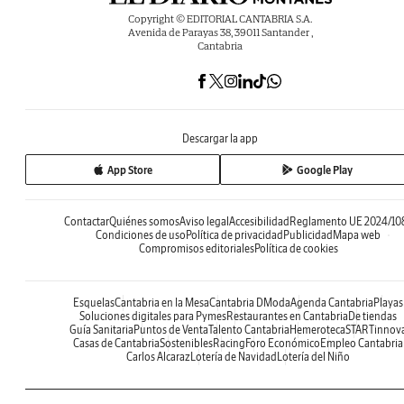
Copyright © EDITORIAL CANTABRIA S.A.
Avenida de Parayas 38, 39011 Santander ,
Cantabria
Descargar la app
App Store
Google Play
Contactar
Quiénes somos
Aviso legal
Accesibilidad
Reglamento UE 2024/10
Condiciones de uso
Política de privacidad
Publicidad
Mapa web
Compromisos editoriales
Política de cookies
Esquelas
Cantabria en la Mesa
Cantabria DModa
Agenda Cantabria
Playas
Soluciones digitales para Pymes
Restaurantes en Cantabria
De tiendas
Guía Sanitaria
Puntos de Venta
Talento Cantabria
Hemeroteca
STARTinnov
Casas de Cantabria
Sostenibles
Racing
Foro Económico
Empleo Cantabria
Carlos Alcaraz
Lotería de Navidad
Lotería del Niño