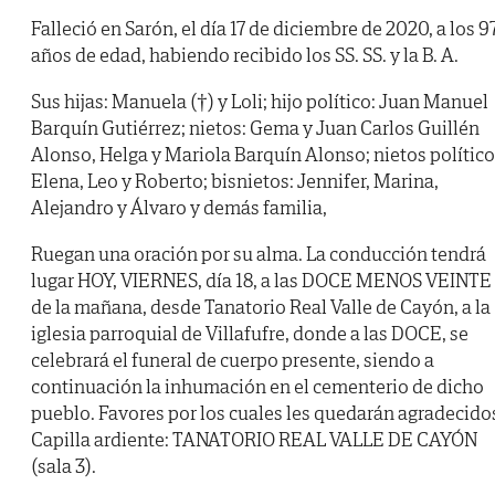
Falleció en Sarón, el día 17 de diciembre de 2020, a los 9
años de edad, habiendo recibido los SS. SS. y la B. A.
Sus hijas: Manuela (†) y Loli; hijo político: Juan Manuel
Barquín Gutiérrez; nietos: Gema y Juan Carlos Guillén
Alonso, Helga y Mariola Barquín Alonso; nietos político
Elena, Leo y Roberto; bisnietos: Jennifer, Marina,
Alejandro y Álvaro y demás familia,
Ruegan una oración por su alma. La conducción tendrá
lugar HOY, VIERNES, día 18, a las DOCE MENOS VEINTE
de la mañana, desde Tanatorio Real Valle de Cayón, a la
iglesia parroquial de Villafufre, donde a las DOCE, se
celebrará el funeral de cuerpo presente, siendo a
continuación la inhumación en el cementerio de dicho
pueblo. Favores por los cuales les quedarán agradecido
Capilla ardiente: TANATORIO REAL VALLE DE CAYÓN
(sala 3).