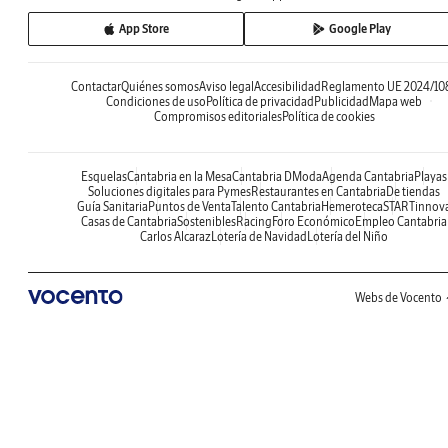
App Store
Google Play
Contactar
Quiénes somos
Aviso legal
Accesibilidad
Reglamento UE 2024/10
Condiciones de uso
Política de privacidad
Publicidad
Mapa web
Compromisos editoriales
Política de cookies
Esquelas
Cantabria en la Mesa
Cantabria DModa
Agenda Cantabria
Playas
Soluciones digitales para Pymes
Restaurantes en Cantabria
De tiendas
Guía Sanitaria
Puntos de Venta
Talento Cantabria
Hemeroteca
STARTinnov
Casas de Cantabria
Sostenibles
Racing
Foro Económico
Empleo Cantabria
Carlos Alcaraz
Lotería de Navidad
Lotería del Niño
Webs de Vocento