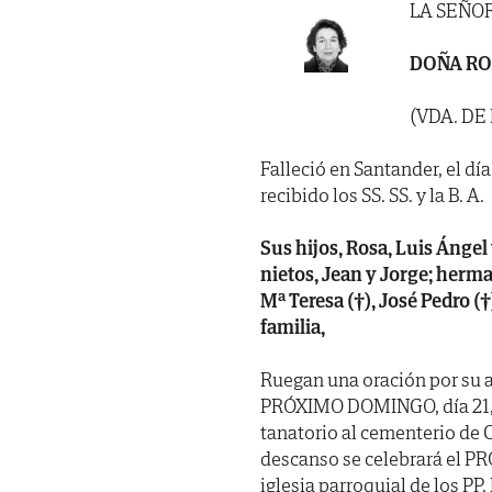
LA SEÑO
DOÑA RO
(VDA. DE
Falleció en Santander, el dí
recibido los SS. SS. y la B. A.
Sus hijos, Rosa, Luis Ángel
nietos, Jean y Jorge; herma
Mª Teresa (†), José Pedro (†
familia,
Ruegan una oración por su a
PRÓXIMO DOMINGO, día 21, 
tanatorio al cementerio de C
descanso se celebrará el PRÓ
iglesia parroquial de los PP