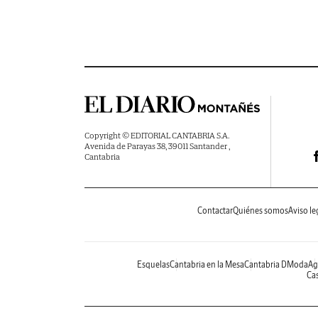
Copyright © EDITORIAL CANTABRIA S.A.
Avenida de Parayas 38, 39011 Santander ,
Cantabria
Contactar
Quiénes somos
Aviso le
Esquelas
Cantabria en la Mesa
Cantabria DModa
Ag
Cas