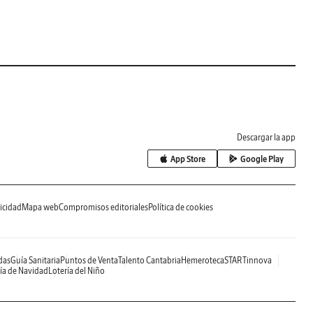
Descargar la app
App Store
Google Play
icidad
Mapa web
Compromisos editoriales
Política de cookies
das
Guía Sanitaria
Puntos de Venta
Talento Cantabria
Hemeroteca
STARTinnova
ía de Navidad
Lotería del Niño