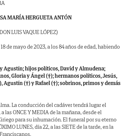
RA
SA MARÍA HERGUETA ANTÓN
 DON LUIS VAQUE LÓPEZ)
a 18 de mayo de 2023, a los 84 años de edad, habiendo
 y Agustín; hijos políticos, David y Almudena;
nos, Gloria y Ángel (†); hermanos políticos, Jesús,
), Agustín (†) y Rafael (†); sobrinos, primos y demás
lma. La conducción del cadáver tendrá lugar el
a las ONCE Y MEDIA de la mañana, desde el
iriego para su inhumación. El funeral por su eterno
XIMO LUNES, día 22, a las SIETE de la tarde, en la
. Franciscanos.