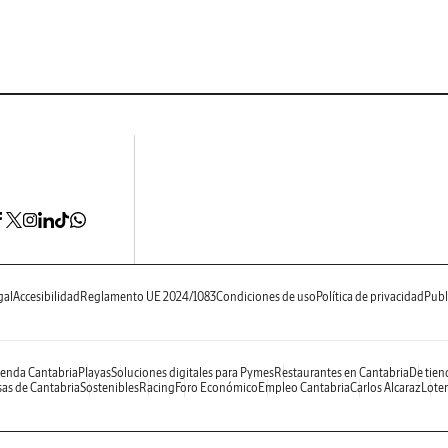
gal
Accesibilidad
Reglamento UE 2024/1083
Condiciones de uso
Política de privacidad
Publ
enda Cantabria
Playas
Soluciones digitales para Pymes
Restaurantes en Cantabria
De tien
as de Cantabria
Sostenibles
Racing
Foro Económico
Empleo Cantabria
Carlos Alcaraz
Loter