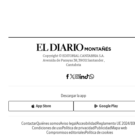
Copyright © EDITORIAL CANTABRIA S.A.
Avenida de Parayas 38, 39011 Santander ,
Cantabria
Descargar la app
App Store
Google Play
Contactar
Quiénes somos
Aviso legal
Accesibilidad
Reglamento UE 2024/10
Condiciones de uso
Política de privacidad
Publicidad
Mapa web
Compromisos editoriales
Política de cookies