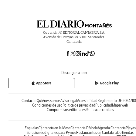
Copyright © EDITORIAL CANTABRIA S.A.
Avenida de Parayas 38, 39011 Santander ,
Cantabria
Descargar la app
App Store
Google Play
Contactar
Quiénes somos
Aviso legal
Accesibilidad
Reglamento UE 2024/10
Condiciones de uso
Política de privacidad
Publicidad
Mapa web
Compromisos editoriales
Política de cookies
Esquelas
Cantabria en la Mesa
Cantabria DModa
Agenda Cantabria
Playas
Soluciones digitales para Pymes
Restaurantes en Cantabria
De tiendas