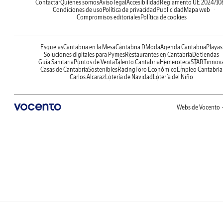
Contactar
Quiénes somos
Aviso legal
Accesibilidad
Reglamento UE 2024/10
Condiciones de uso
Política de privacidad
Publicidad
Mapa web
Compromisos editoriales
Política de cookies
Esquelas
Cantabria en la Mesa
Cantabria DModa
Agenda Cantabria
Playas
Soluciones digitales para Pymes
Restaurantes en Cantabria
De tiendas
Guía Sanitaria
Puntos de Venta
Talento Cantabria
Hemeroteca
STARTinnov
Casas de Cantabria
Sostenibles
Racing
Foro Económico
Empleo Cantabria
Carlos Alcaraz
Lotería de Navidad
Lotería del Niño
Webs de Vocento