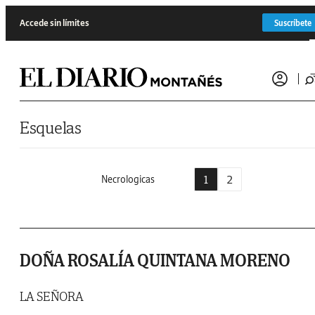
Saltar al contenido
Accede sin límites
Suscríbete
Esquelas
1
2
Necrologicas
DOÑA ROSALÍA QUINTANA MORENO
LA SEÑORA