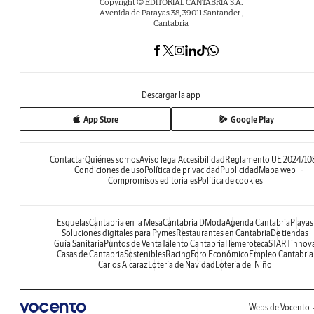
Copyright © EDITORIAL CANTABRIA S.A.
Avenida de Parayas 38, 39011 Santander ,
Cantabria
Descargar la app
App Store
Google Play
Contactar
Quiénes somos
Aviso legal
Accesibilidad
Reglamento UE 2024/10
Condiciones de uso
Política de privacidad
Publicidad
Mapa web
Compromisos editoriales
Política de cookies
Esquelas
Cantabria en la Mesa
Cantabria DModa
Agenda Cantabria
Playas
Soluciones digitales para Pymes
Restaurantes en Cantabria
De tiendas
Guía Sanitaria
Puntos de Venta
Talento Cantabria
Hemeroteca
STARTinnov
Casas de Cantabria
Sostenibles
Racing
Foro Económico
Empleo Cantabria
Carlos Alcaraz
Lotería de Navidad
Lotería del Niño
Webs de Vocento