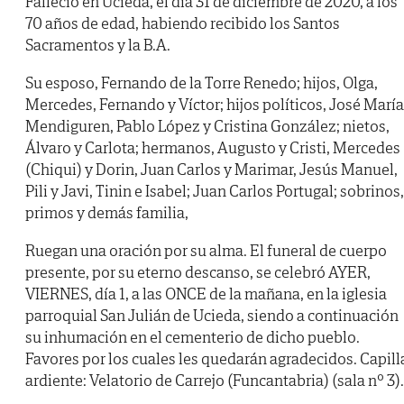
Falleció en Ucieda, el día 31 de diciembre de 2020, a los
70 años de edad, habiendo recibido los Santos
Sacramentos y la B.A.
Su esposo, Fernando de la Torre Renedo; hijos, Olga,
Mercedes, Fernando y Víctor; hijos políticos, José María
Mendiguren, Pablo López y Cristina González; nietos,
Álvaro y Carlota; hermanos, Augusto y Cristi, Mercedes
(Chiqui) y Dorin, Juan Carlos y Marimar, Jesús Manuel,
Pili y Javi, Tinin e Isabel; Juan Carlos Portugal; sobrinos,
primos y demás familia,
Ruegan una oración por su alma. El funeral de cuerpo
presente, por su eterno descanso, se celebró AYER,
VIERNES, día 1, a las ONCE de la mañana, en la iglesia
parroquial San Julián de Ucieda, siendo a continuación
su inhumación en el cementerio de dicho pueblo.
Favores por los cuales les quedarán agradecidos. Capill
ardiente: Velatorio de Carrejo (Funcantabria) (sala nº 3).