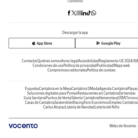
Cantabria
Descargar la app
App Store
Google Play
Contactar
Quiénes somos
Aviso legal
Accesibilidad
Reglamento UE 2024/10
Condiciones de uso
Política de privacidad
Publicidad
Mapa web
Compromisos editoriales
Política de cookies
Esquelas
Cantabria en la Mesa
Cantabria DModa
Agenda Cantabria
Playas
Soluciones digitales para Pymes
Restaurantes en Cantabria
De tiendas
Guía Sanitaria
Puntos de Venta
Talento Cantabria
Hemeroteca
STARTinnov
Casas de Cantabria
Sostenibles
Racing
Foro Económico
Empleo Cantabria
Carlos Alcaraz
Lotería de Navidad
Lotería del Niño
Webs de Vocento