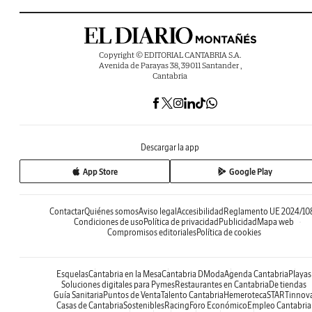
Copyright © EDITORIAL CANTABRIA S.A.
Avenida de Parayas 38, 39011 Santander ,
Cantabria
Descargar la app
App Store
Google Play
Contactar
Quiénes somos
Aviso legal
Accesibilidad
Reglamento UE 2024/10
Condiciones de uso
Política de privacidad
Publicidad
Mapa web
Compromisos editoriales
Política de cookies
Esquelas
Cantabria en la Mesa
Cantabria DModa
Agenda Cantabria
Playas
Soluciones digitales para Pymes
Restaurantes en Cantabria
De tiendas
Guía Sanitaria
Puntos de Venta
Talento Cantabria
Hemeroteca
STARTinnov
Casas de Cantabria
Sostenibles
Racing
Foro Económico
Empleo Cantabria