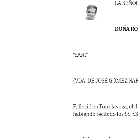
LA SEÑO
DOÑA RO
"SARI"
(VDA. DE JOSÉ GÓMEZ NAR
Falleció en Torrelavega, el d
habiendo recibido los SS. SS.