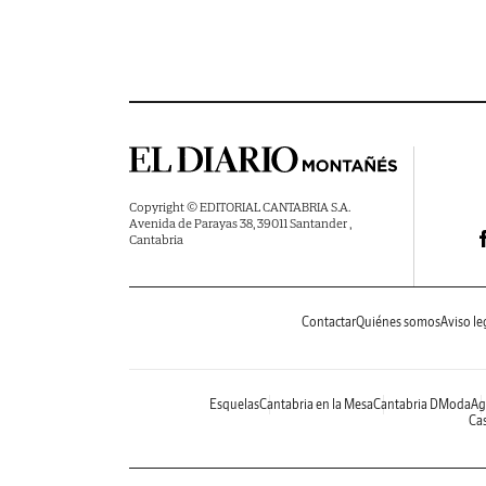
Copyright © EDITORIAL CANTABRIA S.A.
Avenida de Parayas 38, 39011 Santander ,
Cantabria
Contactar
Quiénes somos
Aviso le
Esquelas
Cantabria en la Mesa
Cantabria DModa
Ag
Cas