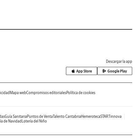
Descargar la app
App Store
Google Play
icidad
Mapa web
Compromisos editoriales
Política de cookies
das
Guía Sanitaria
Puntos de Venta
Talento Cantabria
Hemeroteca
STARTinnova
ía de Navidad
Lotería del Niño