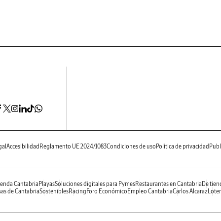
gal
Accesibilidad
Reglamento UE 2024/1083
Condiciones de uso
Política de privacidad
Publ
enda Cantabria
Playas
Soluciones digitales para Pymes
Restaurantes en Cantabria
De tien
as de Cantabria
Sostenibles
Racing
Foro Económico
Empleo Cantabria
Carlos Alcaraz
Loter