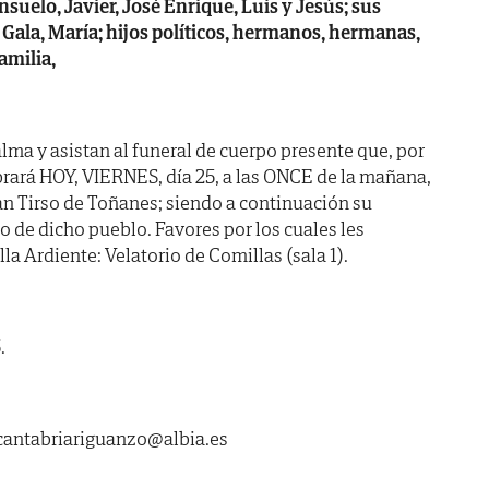
nsuelo, Javier, José Enrique, Luis y Jesús; sus
l, Gala, María; hijos políticos, hermanos, hermanas,
amilia,
lma y asistan al funeral de cuerpo presente que, por
brará HOY, VIERNES, día 25, a las ONCE de la mañana,
San Tirso de Toñanes; siendo a continuación su
 de dicho pueblo. Favores por los cuales les
a Ardiente: Velatorio de Comillas (sala 1).
.
ntabriariguanzo@albia.es