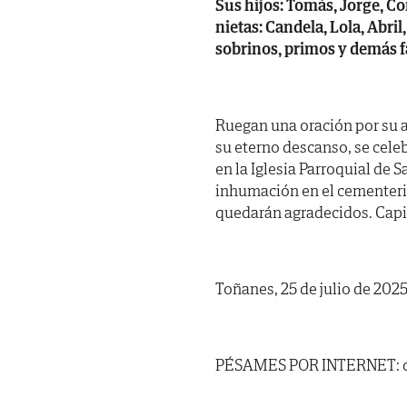
Sus hijos: Tomás, Jorge, Co
nietas: Candela, Lola, Abri
sobrinos, primos y demás f
Ruegan una oración por su a
su eterno descanso, se cele
en la Iglesia Parroquial de 
inhumación en el cementerio
quedarán agradecidos. Capill
Toñanes, 25 de julio de 2025
PÉSAMES POR INTERNET: ca