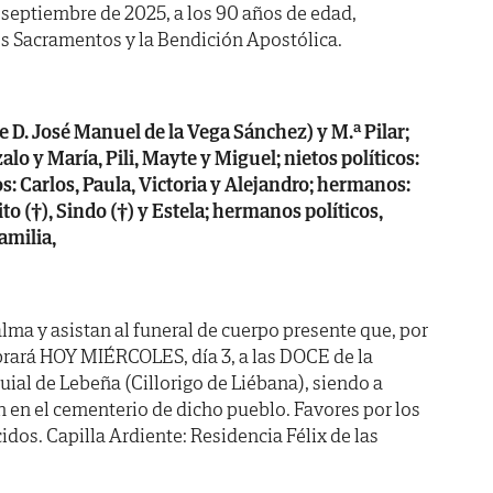
de septiembre de 2025, a los 90 años de edad,
s Sacramentos y la Bendición Apostólica.
de D. José Manuel de la Vega Sánchez) y M.ª Pilar;
alo y María, Pili, Mayte y Miguel; nietos políticos:
os: Carlos, Paula, Victoria y Alejandro; hermanos:
Sito (†), Sindo (†) y Estela; hermanos políticos,
amilia,
lma y asistan al funeral de cuerpo presente que, por
brará HOY MIÉRCOLES, día 3, a las DOCE de la
uial de Lebeña (Cillorigo de Liébana), siendo a
en el cementerio de dicho pueblo. Favores por los
dos. Capilla Ardiente: Residencia Félix de las