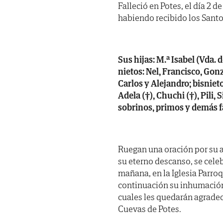
Falleció en Potes, el día 2 
habiendo recibido los Santo
Sus hijas: M.ª Isabel (Vda. 
nietos: Nel, Francisco, Gonz
Carlos y Alejandro; bisniet
Adela (†), Chuchi (†), Pili, 
sobrinos, primos y demás f
Ruegan una oración por su a
su eterno descanso, se cele
mañana, en la Iglesia Parroq
continuación su inhumación 
cuales les quedarán agradeci
Cuevas de Potes.