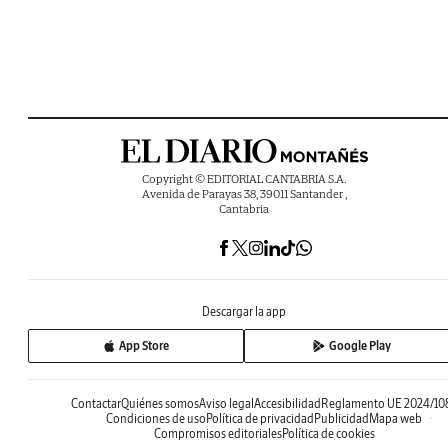
Copyright © EDITORIAL CANTABRIA S.A.
Avenida de Parayas 38, 39011 Santander ,
Cantabria
Descargar la app
App Store
Google Play
Contactar
Quiénes somos
Aviso legal
Accesibilidad
Reglamento UE 2024/10
Condiciones de uso
Política de privacidad
Publicidad
Mapa web
Compromisos editoriales
Política de cookies