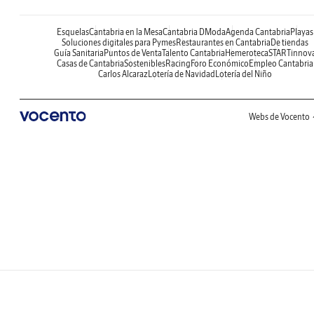
Esquelas
Cantabria en la Mesa
Cantabria DModa
Agenda Cantabria
Playas
Soluciones digitales para Pymes
Restaurantes en Cantabria
De tiendas
Guía Sanitaria
Puntos de Venta
Talento Cantabria
Hemeroteca
STARTinnov
Casas de Cantabria
Sostenibles
Racing
Foro Económico
Empleo Cantabria
Carlos Alcaraz
Lotería de Navidad
Lotería del Niño
Webs de Vocento