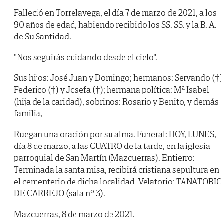
Falleció en Torrelavega, el día 7 de marzo de 2021, a los
90 años de edad, habiendo recibido los SS. SS. y la B. A.
de Su Santidad.
"Nos seguirás cuidando desde el cielo".
Sus hijos: José Juan y Domingo; hermanos: Servando (†)
Federico (†) y Josefa (†); hermana política: Mª Isabel
(hija de la caridad), sobrinos: Rosario y Benito, y demás
familia,
Ruegan una oración por su alma. Funeral: HOY, LUNES,
día 8 de marzo, a las CUATRO de la tarde, en la iglesia
parroquial de San Martín (Mazcuerras). Entierro:
Terminada la santa misa, recibirá cristiana sepultura en
el cementerio de dicha localidad. Velatorio: TANATORI
DE CARREJO (sala nº 3).
Mazcuerras, 8 de marzo de 2021.