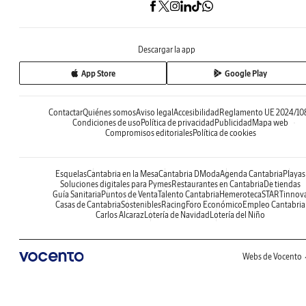
Descargar la app
App Store
Google Play
Contactar
Quiénes somos
Aviso legal
Accesibilidad
Reglamento UE 2024/10
Condiciones de uso
Política de privacidad
Publicidad
Mapa web
Compromisos editoriales
Política de cookies
Esquelas
Cantabria en la Mesa
Cantabria DModa
Agenda Cantabria
Playas
Soluciones digitales para Pymes
Restaurantes en Cantabria
De tiendas
Guía Sanitaria
Puntos de Venta
Talento Cantabria
Hemeroteca
STARTinnov
Casas de Cantabria
Sostenibles
Racing
Foro Económico
Empleo Cantabria
Carlos Alcaraz
Lotería de Navidad
Lotería del Niño
Webs de Vocento