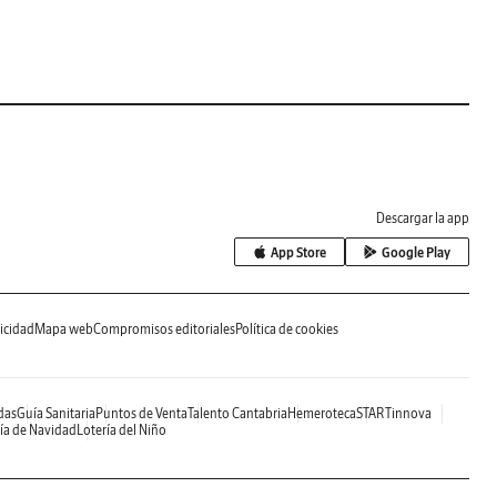
Descargar la app
App Store
Google Play
icidad
Mapa web
Compromisos editoriales
Política de cookies
das
Guía Sanitaria
Puntos de Venta
Talento Cantabria
Hemeroteca
STARTinnova
ía de Navidad
Lotería del Niño