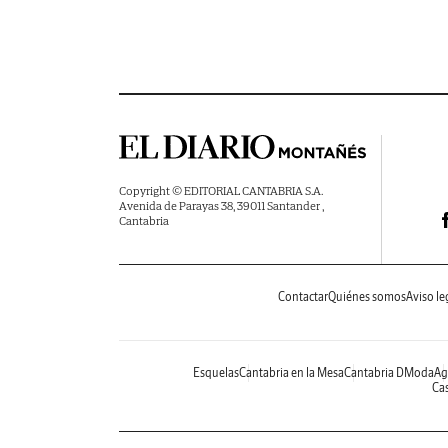
Copyright © EDITORIAL CANTABRIA S.A.
Avenida de Parayas 38, 39011 Santander ,
Cantabria
Contactar
Quiénes somos
Aviso le
Esquelas
Cantabria en la Mesa
Cantabria DModa
Ag
Cas