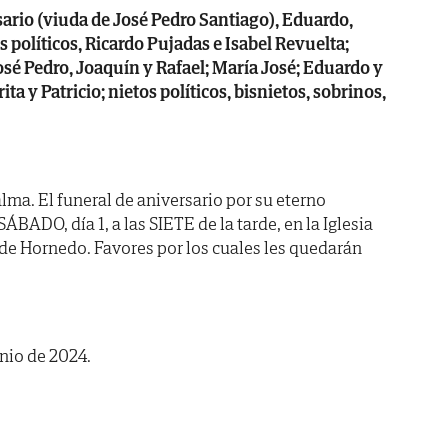
sario (viuda de José Pedro Santiago), Eduardo,
os políticos, Ricardo Pujadas e Isabel Revuelta;
osé Pedro, Joaquín y Rafael; María José; Eduardo y
a y Patricio; nietos políticos, bisnietos, sobrinos,
lma. El funeral de aniversario por su eterno
ÁBADO, día 1, a las SIETE de la tarde, en la Iglesia
 de Hornedo. Favores por los cuales les quedarán
unio de 2024.