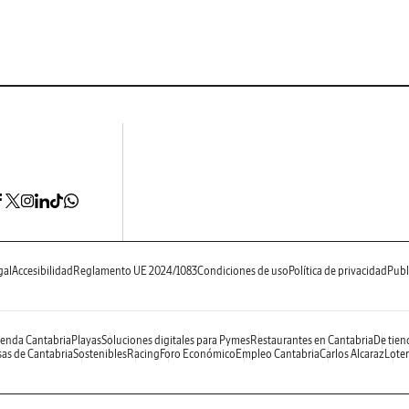
gal
Accesibilidad
Reglamento UE 2024/1083
Condiciones de uso
Política de privacidad
Publ
enda Cantabria
Playas
Soluciones digitales para Pymes
Restaurantes en Cantabria
De tien
as de Cantabria
Sostenibles
Racing
Foro Económico
Empleo Cantabria
Carlos Alcaraz
Loter