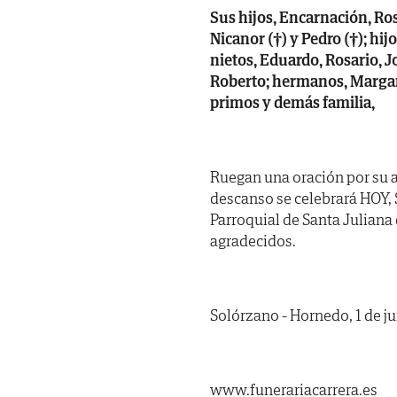
Sus hijos, Encarnación, Ro
Nicanor (†) y Pedro (†); hij
nietos, Eduardo, Rosario, J
Roberto; hermanos, Margarit
primos y demás familia,
Ruegan una oración por su a
descanso se celebrará HOY, S
Parroquial de Santa Juliana
agradecidos.
Solórzano - Hornedo, 1 de j
www.funerariacarrera.es