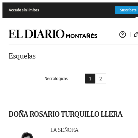
Saltar al contenido
Accede sin límites
Suscríbete
Esquelas
1
2
Necrologicas
DOÑA ROSARIO TURQUILLO LLERA
LA SEÑORA