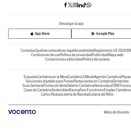
Descargar la app
App Store
Google Play
Contactar
Quiénes somos
Aviso legal
Accesibilidad
Reglamento UE 2024/10
Condiciones de uso
Política de privacidad
Publicidad
Mapa web
Compromisos editoriales
Política de cookies
Esquelas
Cantabria en la Mesa
Cantabria DModa
Agenda Cantabria
Playas
Soluciones digitales para Pymes
Restaurantes en Cantabria
De tiendas
Guía Sanitaria
Puntos de Venta
Talento Cantabria
Hemeroteca
STARTinnov
Casas de Cantabria
Sostenibles
Racing
Foro Económico
Empleo Cantabria
Carlos Alcaraz
Lotería de Navidad
Lotería del Niño
Webs de Vocento